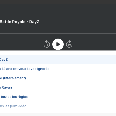
 Battle Royale - DayZ
 DayZ
 a 13 ans (et vous l'avez ignoré)
e (littéralement)
im Rayan
 toutes les règles
s les jeux vidéo
us choquant de Rockstar ? - Le scandale BULLY