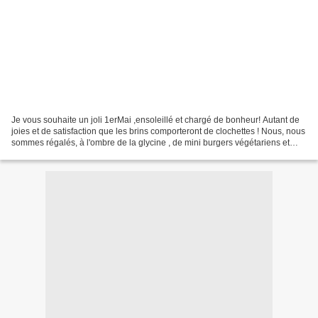
Je vous souhaite un joli 1erMai ,ensoleillé et chargé de bonheur! Autant de
joies et de satisfaction que les brins comporteront de clochettes ! Nous, nous
sommes régalés, à l'ombre de la glycine , de mini burgers végétariens et
d'un bon champagne que...