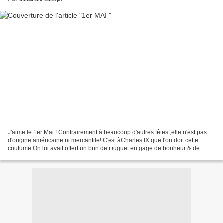
J'aime le 1er Mai ! Contrairement à beaucoup d'autres fêtes ,elle n'est pas
d'origine américaine ni mercantile! C'est àCharles IX que l'on doit cette
coutume.On lui avait offert un brin de muguet en gage de bonheur & de
santé . Charmé par la fleur odorante...