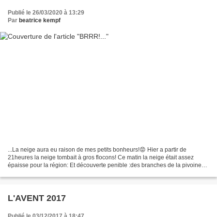
Publié le 26/03/2020 à 13:29
Par
beatrice kempf
...La neige aura eu raison de mes petits bonheurs!😡 Hier a partir de
21heures la neige tombait à gros flocons! Ce matin la neige était assez
épaisse pour la région: Et découverte penible :des branches de la pivoine
avaient casse sous le poids de la neige...
L'AVENT 2017
Publié le 03/12/2017 à 18:47