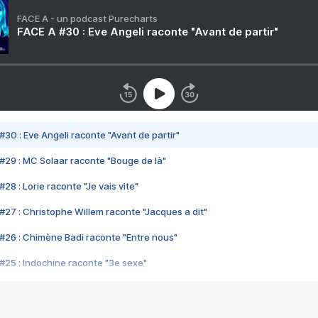
FACE A - un podcast Purecharts
FACE A #30 : Eve Angeli raconte "Avant de partir"
#30 : Eve Angeli raconte "Avant de partir"
#29 : MC Solaar raconte "Bouge de là"
28 : Lorie raconte "Je vais vite"
#27 : Christophe Willem raconte "Jacques a dit"
#26 : Chimène Badi raconte "Entre nous"
#25 : Indochine raconte "3e sexe"
#24 : Zaho raconte "C'est chelou"
#23 : Patrick Bruel raconte "Au café des délices"