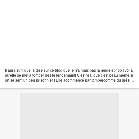
Il aura suffi que je dise sur ce blog que je n'aimais pas la neige et hop ! voilà
qu'elle se met à tomber dès le lendemain!! C'est vrai que c'est beau même si
on se sent un peu prisonnier ! Elle acommencé par tombercomme du grésil:
Ici sur la table du...