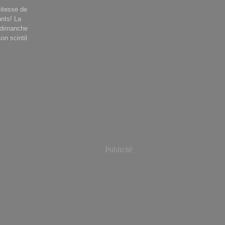
vitesse de
ants! La
e dimanche
on scintil
Publicité