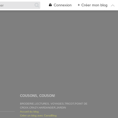
Connexion
+
Créer mon blog
COUSONS, COUSON!
BRODERIE,LECTURES, VOYAGES,TRICOT,POINT DE
CROIX,CRAZY,HARDANGER,JARDIN
Accueil du blog
Créer un blog avec CanalBlog