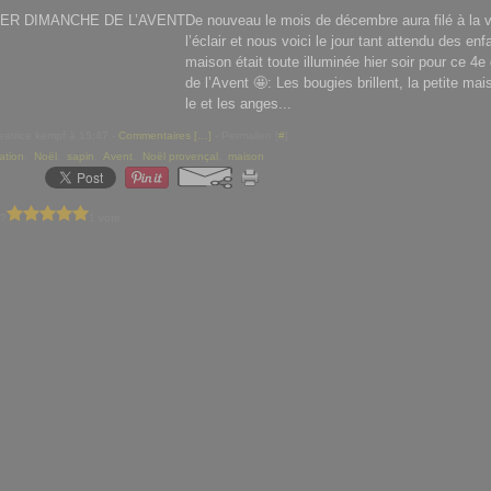
De nouveau le mois de décembre aura filé à la 
l’éclair et nous voici le jour tant attendu des enf
maison était toute illuminée hier soir pour ce 4
de l’Avent 🤩: Les bougies brillent, la petite mais
le et les anges...
eatrice kempf à 15:47 -
Commentaires [
…
]
- Permalien [
#
]
ation
,
Noël
,
sapin
,
Avent
,
Noël provençal
,
maison
 ?
1 vote