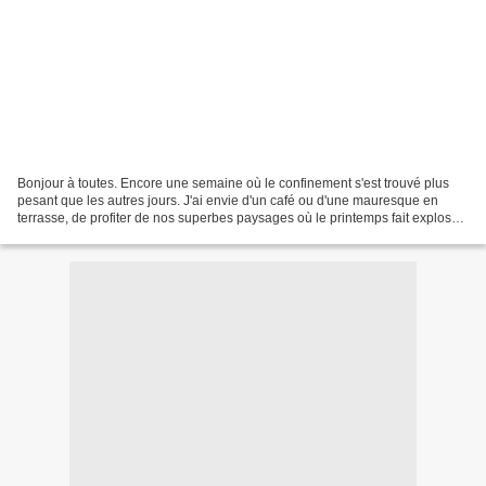
Bonjour à toutes. Encore une semaine où le confinement s'est trouvé plus
pesant que les autres jours. J'ai envie d'un café ou d'une mauresque en
terrasse, de profiter de nos superbes paysages où le printemps fait exploser
les couleurs, de m'amuser à regarder...