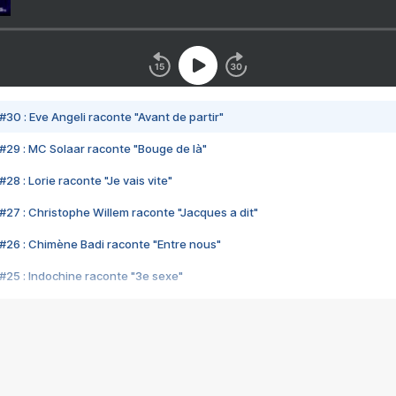
#30 : Eve Angeli raconte "Avant de partir"
#29 : MC Solaar raconte "Bouge de là"
28 : Lorie raconte "Je vais vite"
#27 : Christophe Willem raconte "Jacques a dit"
#26 : Chimène Badi raconte "Entre nous"
#25 : Indochine raconte "3e sexe"
#24 : Zaho raconte "C'est chelou"
#23 : Patrick Bruel raconte "Au café des délices"
#22 : Kyo raconte "Le chemin"