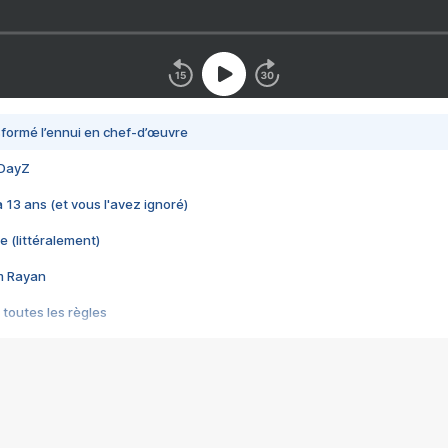
nsformé l’ennui en chef-d’œuvre
 DayZ
 a 13 ans (et vous l'avez ignoré)
e (littéralement)
im Rayan
 toutes les règles
s les jeux vidéo
us choquant de Rockstar ? - Le scandale BULLY
e plus moche de Steam