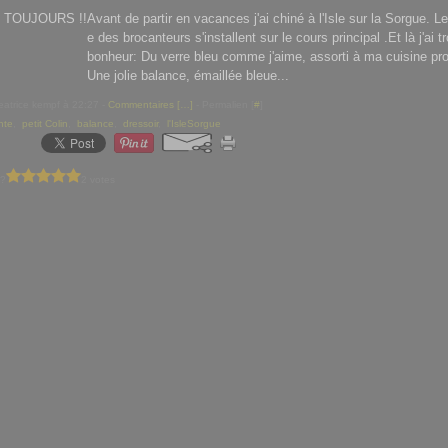
Avant de partir en vacances j'ai chiné à l'Isle sur la Sorgue. 
e des brocanteurs s'installent sur le cours principal .Et là j'ai
bonheur: Du verre bleu comme j'aime, assorti à ma cuisine pr
Une jolie balance, émaillée bleue...
eatrice kempf à 22:27 -
Commentaires [
…
]
- Permalien [
#
]
nte
,
petit Colin
,
balance
,
dressoir
,
l'IsleSorgue
 ?
2 votes