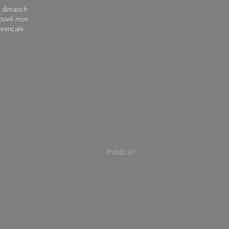
Le dimanch
 trouvé mon
ovençale.
Publicité