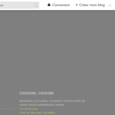
Connexion
+
Créer mon blog
COUSONS, COUSON!
BRODERIE,LECTURES, VOYAGES,TRICOT,POINT DE
CROIX,CRAZY,HARDANGER,JARDIN
Accueil du blog
Créer un blog avec CanalBlog