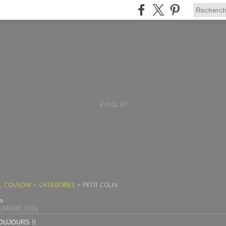
Publicité
, COUSON!
>
CATEGORIES
>
PETIT COLIN
in
EMBRE 2016
OUJOURS !!