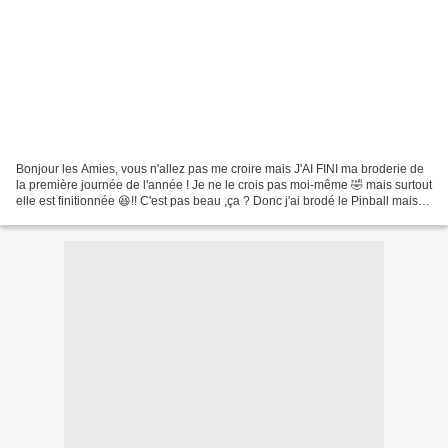
Bonjour les Amies, vous n'allez pas me croire mais J'AI FINI ma broderie de
la première journée de l'année ! Je ne le crois pas moi-même 🤣 mais surtout
elle est finitionnée 😆!! C'est pas beau ,ça ? Donc j'ai brodé le Pinball mais
aussi l'étui à ciseaux...