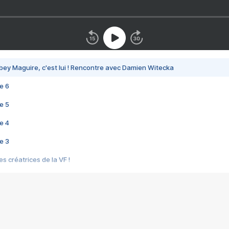
bey Maguire, c'est lui ! Rencontre avec Damien Witecka
e 6
e 5
e 4
e 3
s créatrices de la VF !
e 2
e 1
e Mektoub My Love arrive enfin ! Rencontre avec Shaïn Boumedine et Sal