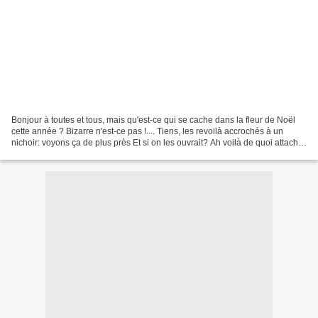
Bonjour à toutes et tous, mais qu'est-ce qui se cache dans la fleur de Noël
cette année ? Bizarre n'est-ce pas !.... Tiens, les revoilà accrochés à un
nichoir: voyons ça de plus près Et si on les ouvrait? Ah voilà de quoi attacher
joliment nos petites...