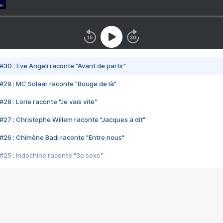
#30 : Eve Angeli raconte "Avant de partir"
#29 : MC Solaar raconte "Bouge de là"
28 : Lorie raconte "Je vais vite"
#27 : Christophe Willem raconte "Jacques a dit"
#26 : Chimène Badi raconte "Entre nous"
#25 : Indochine raconte "3e sexe"
#24 : Zaho raconte "C'est chelou"
#23 : Patrick Bruel raconte "Au café des délices"
#22 : Kyo raconte "Le chemin"