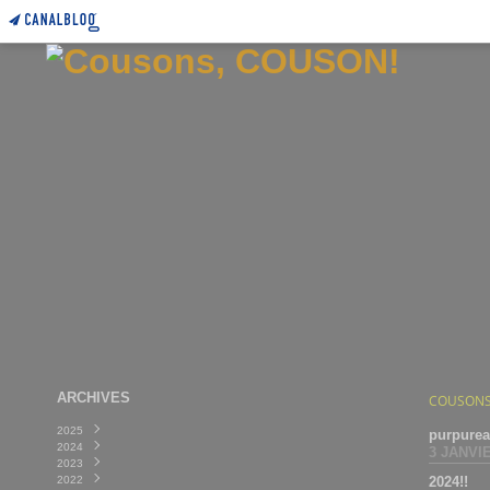
ARCHIVES
COUSONS
2025
purpurea
2024
Avril
(1)
3 JANVI
2023
Mars
(1)
2022
Février
Décembre
(4)
(2)
2024!!