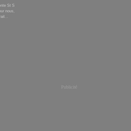
ente St S
our nous,
it...
Publicité