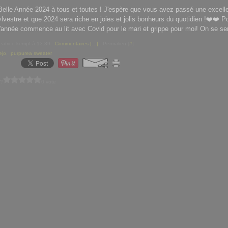
Belle Année 2024 à tous et toutes ! J'espère que vous avez passé une excell
ylvestre et que 2024 sera riche en joies et jolis bonheurs du quotidien !❤️❤️ P
l'année commence au lit avec Covid pour le mari et grippe pour moi! On se sera
eatrice kempf à 13:39 -
Commentaires [
…
]
- Permalien [
#
]
ejo
,
purpurea sweater
 ?
0 vote