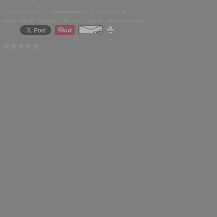
eatrice kempf à 18:10 -
Commentaires [
…
]
- Permalien [
#
]
,
jardin
,
nature
,
Aquitaine
,
Shi Tzu
,
détente
,
purpurea sweater
 ?
0 vote