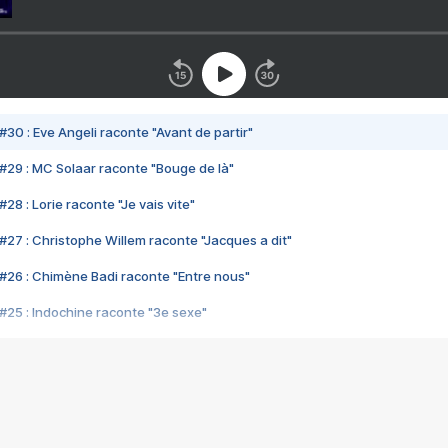
#30 : Eve Angeli raconte "Avant de partir"
#29 : MC Solaar raconte "Bouge de là"
28 : Lorie raconte "Je vais vite"
#27 : Christophe Willem raconte "Jacques a dit"
#26 : Chimène Badi raconte "Entre nous"
#25 : Indochine raconte "3e sexe"
#24 : Zaho raconte "C'est chelou"
#23 : Patrick Bruel raconte "Au café des délices"
#22 : Kyo raconte "Le chemin"