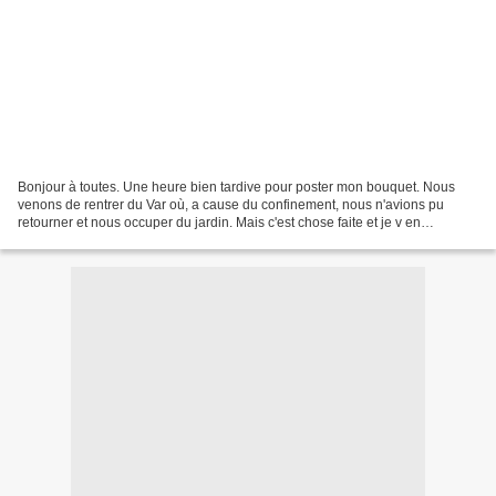
Bonjour à toutes. Une heure bien tardive pour poster mon bouquet. Nous
venons de rentrer du Var où, a cause du confinement, nous n'avions pu
retourner et nous occuper du jardin. Mais c'est chose faite et je v en
montrerai davantage la prochaine fois....