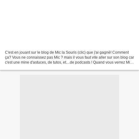
C'est en jouant sur le blog de Mic la Souris (clic) que j'ai gagné! Comment
ça? Vous ne connaissez pas Mic ? mais il vous faut vite aller sur son blog car
c'est une mine d'astuces, de tutos, et....de podcasts ! Quand vous verrez Mic
devant la caméra vous...