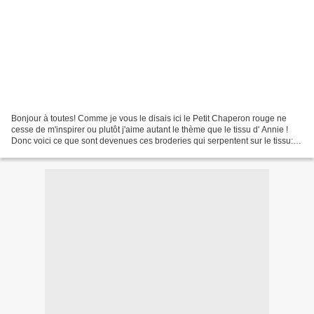
Bonjour à toutes! Comme je vous le disais ici le Petit Chaperon rouge ne
cesse de m'inspirer ou plutôt j'aime autant le thème que le tissu d' Annie !
Donc voici ce que sont devenues ces broderies qui serpentent sur le tissu:
Petite nominette C puisque...