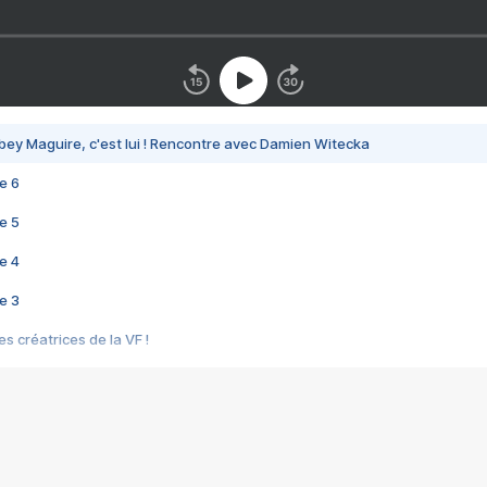
bey Maguire, c'est lui ! Rencontre avec Damien Witecka
e 6
e 5
e 4
e 3
s créatrices de la VF !
e 2
e 1
e Mektoub My Love arrive enfin ! Rencontre avec Shaïn Boumedine et Sal