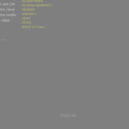
AU QUOTIDIEN
e que j'av
DE BONS MOMENTS !
me j'avai
FÉVRIER
JANVIER !
 ma meille
2024!!
 idéal :
FÊTES
AVENT ET Avant
e de
Publicité