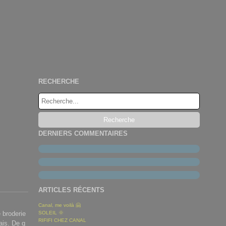
RECHERCHE
DERNIERS COMMENTAIRES
ARTICLES RÉCENTS
Canal, me voilà 🤗
e broderie
SOLEIL 🌞
RIFIFI CHEZ CANAL
ais. De q