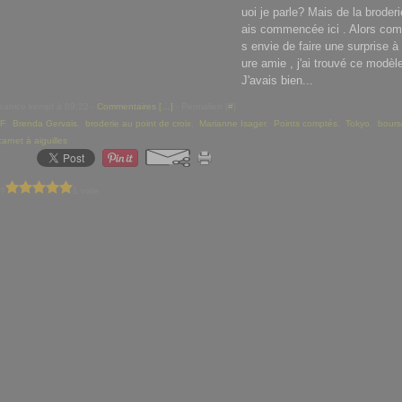
uoi je parle? Mais de la broderi
ais commencée ici . Alors com
s envie de faire une surprise à
ure amie , j'ai trouvé ce modèle
J'avais bien...
eatrice kempf à 09:22 -
Commentaires [
…
]
- Permalien [
#
]
eF
,
Brenda Gervais
,
broderie au point de croix
,
Marianne Isager
,
Points comptés
,
Tokyo
,
bours
carnet à aiguilles
 ?
1 vote