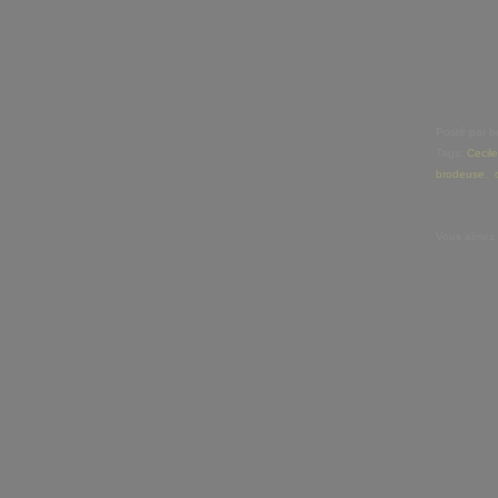
Posté par b
Tags:
Cecil
brodeuse
,
Vous aimez