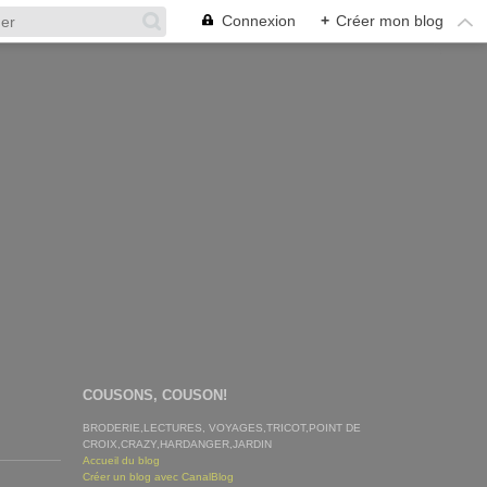
Connexion
+
Créer mon blog
COUSONS, COUSON!
BRODERIE,LECTURES, VOYAGES,TRICOT,POINT DE
CROIX,CRAZY,HARDANGER,JARDIN
Accueil du blog
Créer un blog avec CanalBlog