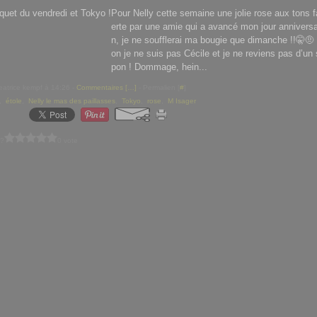
Pour Nelly cette semaine une jolie rose aux tons f
erte par une amie qui a avancé mon jour anniversa
n, je ne soufflerai ma bougie que dimanche !!🤫🤨
on je ne suis pas Cécile et je ne reviens pas d’un 
pon ! Dommage, hein...
eatrice kempf à 14:26 -
Commentaires [
…
]
- Permalien [
#
]
,
étole
,
Nelly le mas des paillasses
,
Tokyo
,
rose
,
M Isager
 ?
0 vote