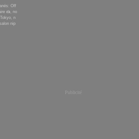
anés: Off
ire 🍰, no
 Tokyo, n
salon nip
Publicité