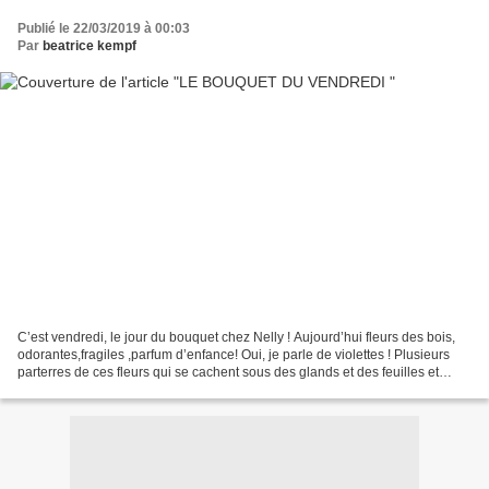
Publié le 22/03/2019 à 00:03
Par
beatrice kempf
C’est vendredi, le jour du bouquet chez Nelly ! Aujourd’hui fleurs des bois,
odorantes,fragiles ,parfum d’enfance! Oui, je parle de violettes ! Plusieurs
parterres de ces fleurs qui se cachent sous des glands et des feuilles et
laissent une ombre bleue...