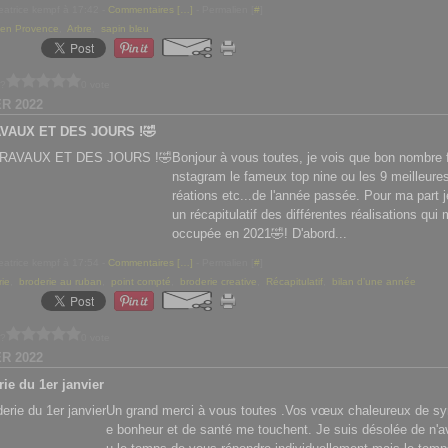
eatrice kempf à 17:42 -
Commentaires [
…
]
- Permalien [
#
]
n en Provence
,
Arbre
,
sapin bleu
 ?
0 vote
ER 2022
VAUX ET DES JOURS !🤣
Bonjour à vous toutes, je vois que bon nombre f
nstagram le fameux top nine ou les 9 meilleure
réations etc...de l'année passée. Pour ma part j
un récapitulatif des différentes réalisations qui 
occupée en 2021🤣! D'abord...
eatrice kempf à 17:54 -
Commentaires [
…
]
- Permalien [
#
]
rie
,
broderie au ruban
,
point compté
,
broderie creative
,
Récapitulatif
,
bilan d’une année
 ?
0 vote
ER 2022
ie du 1er janvier
Un grand merci à vous toutes .Vos vœux chaleureux de s
e bonheur et de santé me touchent. Je suis désolée de n'a