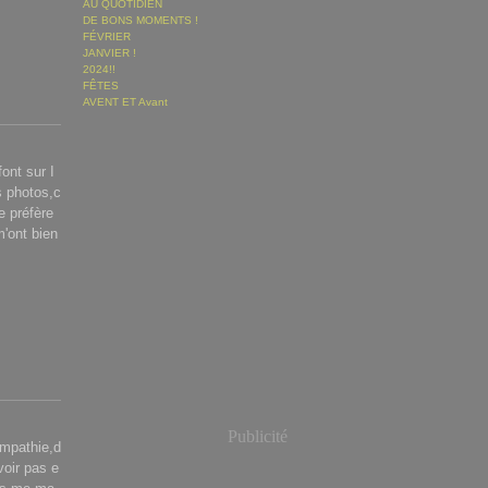
AU QUOTIDIEN
DE BONS MOMENTS !
FÉVRIER
JANVIER !
2024!!
FÊTES
AVENT ET Avant
ont sur I
s photos,c
e préfère
m'ont bien
Publicité
ympathie,d
voir pas e