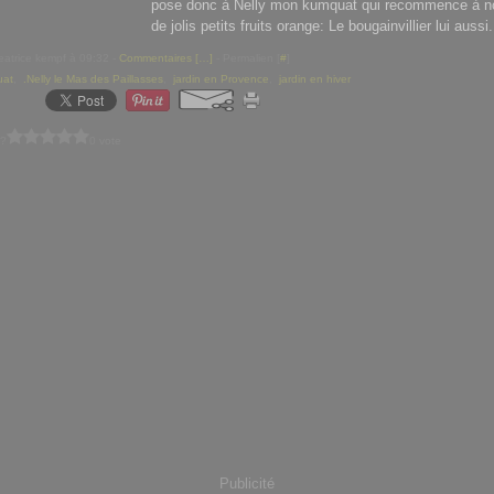
pose donc à Nelly mon kumquat qui recommence à no
de jolis petits fruits orange: Le bougainvillier lui aussi.
eatrice kempf à 09:32 -
Commentaires [
…
]
- Permalien [
#
]
uat
,
.Nelly le Mas des Paillasses
,
jardin en Provence
,
jardin en hiver
 ?
0 vote
Publicité