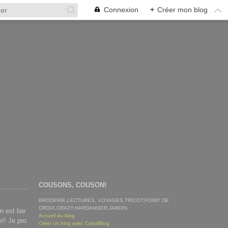
Connexion
+
Créer mon blog
COUSONS, COUSON!
BRODERIE,LECTURES, VOYAGES,TRICOT,POINT DE
CROIX,CRAZY,HARDANGER,JARDIN
in est bie
Accueil du blog
e!! Je pro
Créer un blog avec CanalBlog