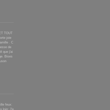
ET TOUT
rte joie
amille . C
llesse de
l que j'ai
e. Bises
ouson
lle feux:
s loin: J'e