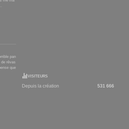
mps me ma
..
rrible pan
, de rêvas
 pense que
VISITEURS
Depuis la création
531 666