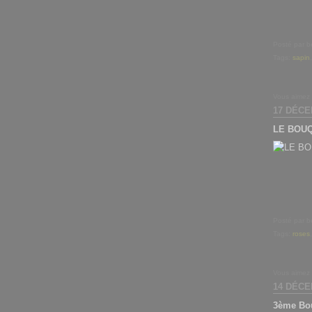
Posté par b
Tags:
sapin
Vous aimez
17 DÉCE
LE BOU
Posté par b
Tags:
roses
Vous aimez
14 DÉCE
3ème Bou