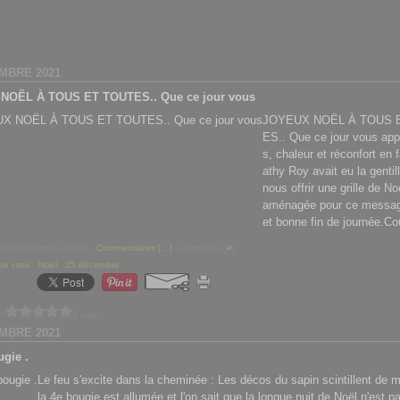
MBRE 2021
NOËL À TOUS ET TOUTES.. Que ce jour vous
JOYEUX NOËL À TOUS 
ES.. Que ce jour vous appo
s, chaleur et réconfort en f
athy Roy avait eu la genti
nous offrir une grille de Noë
aménagée pour ce messag
et bonne fin de journée.C
eatrice kempf à 20:49 -
Commentaires [
…
]
- Permalien [
#
]
de croix
,
Noël
,
25 décembre
 ?
0 vote
MBRE 2021
ugie .
Le feu s'excite dans la cheminée : Les décos du sapin scintillent de mi
la 4e bougie est allumée et l'on sait que la longue nuit de Noël n'est pa