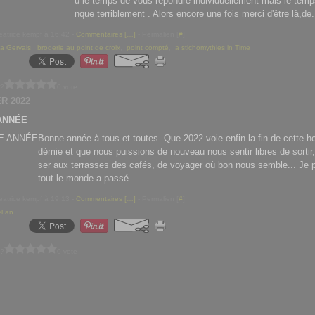
u le temps de vous répondre individuellement mais le te
nque terriblement . Alors encore une fois merci d'être là,de.
eatrice kempf à 16:42 -
Commentaires [
…
]
- Permalien [
#
]
a Gervais
,
broderie au point de croix
,
point compté
,
a stichomythies in Time
 ?
0 vote
ER 2022
ANNÉE
Bonne année à tous et toutes. Que 2022 voie enfin la fin de cette ho
démie et que nous puissions de nouveau nous sentir libres de sortir
ser aux terrasses des cafés, de voyager où bon nous semble... Je
tout le monde a passé...
eatrice kempf à 19:13 -
Commentaires [
…
]
- Permalien [
#
]
l an
 ?
0 vote