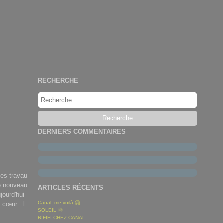
RECHERCHE
DERNIERS COMMENTAIRES
mes travau
de nouveau
ARTICLES RÉCENTS
jourd'hui
Canal, me voilà 🤗
 cœur : l
SOLEIL 🌞
RIFIFI CHEZ CANAL