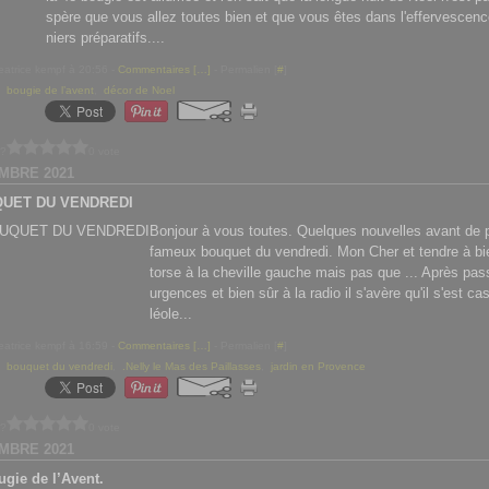
spère que vous allez toutes bien et que vous êtes dans l'effervescen
niers préparatifs....
eatrice kempf à 20:56 -
Commentaires [
…
]
- Permalien [
#
]
,
bougie de l’avent
,
décor de Noel
 ?
0 vote
MBRE 2021
QUET DU VENDREDI
Bonjour à vous toutes. Quelques nouvelles avant de 
fameux bouquet du vendredi. Mon Cher et tendre à bi
torse à la cheville gauche mais pas que ... Après pa
urgences et bien sûr à la radio il s'avère qu'il s'est ca
léole...
eatrice kempf à 16:59 -
Commentaires [
…
]
- Permalien [
#
]
,
bouquet du vendredi
,
.Nelly le Mas des Paillasses
,
jardin en Provence
 ?
0 vote
MBRE 2021
gie de l’Avent.