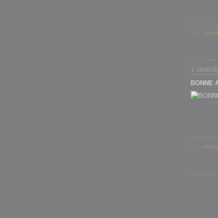
Posté par b
Tags:
Brend
Vous aimez
1 JANVI
BONNE 
Posté par b
Tags:
Nouve
Vous aimez