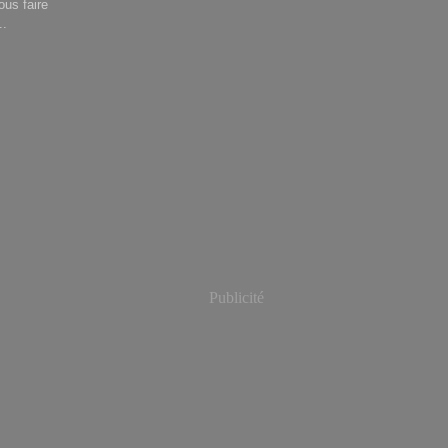
us faire
..
Publicité