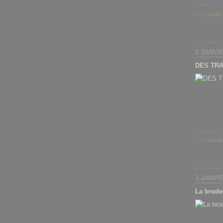
Posté par b
Tags:
jardi
Vous aimez
5 JANVI
DES TRA
Posté par b
Tags:
brode
Vous aimez
3 JANVI
La broder