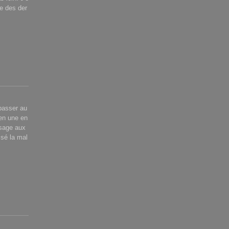
ce des der
passer au
en une en
ssage aux
ssé la mal