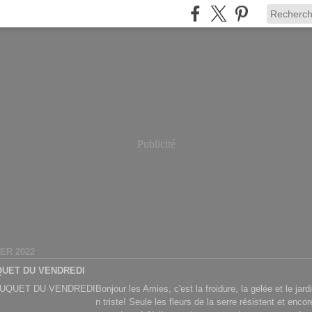
Publicité
IER 2022
QUET DU VENDREDI
Bonjour les Amies, c'est la froidure, la gelée et le jard
n triste! Seule les fleurs de la serre résistent et encor