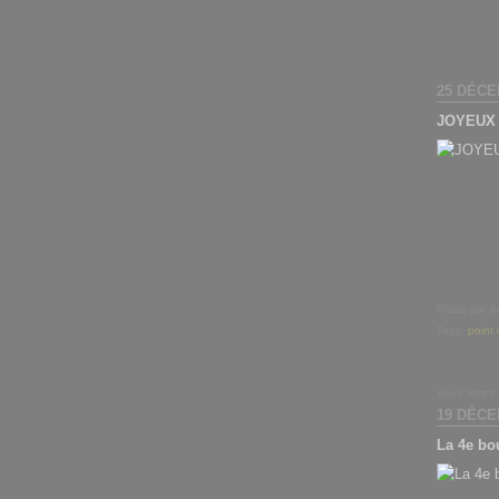
25 DÉCE
JOYEUX 
Posté par b
Tags:
point 
Vous aimez
19 DÉCE
La 4e bo