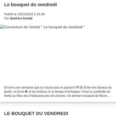
Le bouquet du vendredi
Publié le 10/11/2022 à 18:46
Par
beatrice kempf
Encore une semaine que je n'aurai pas vu passer! Pff 😩 Entre les travaux du
jardin, le tricot 🧶 et les toutous 🐶 le temps m'échappe ! Pour la cueillette de
Nelly au Mas des Paillasses peu de choses. Un dernier bouquet de fleurs de
jardin J'adore mon petit...
LE BOUQUET DU VENDREDI