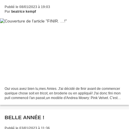
Publié le 08/01/2023 à 19:03
Par
beatrice kempf
Oui vous avez bien lu,mes Amies. J'ai décidé de finir avant de commencer
quelque chose soit en tricot, en broderie ou en appliqué! J'ai donc fini mon
pull commencé l'an passé,un modèle d'Andrea Mowry: Pink Velvet. C'est
agréable de savoir que les modèles...
BELLE ANNÉE !
Publié le 03/01/2023 à 11:36