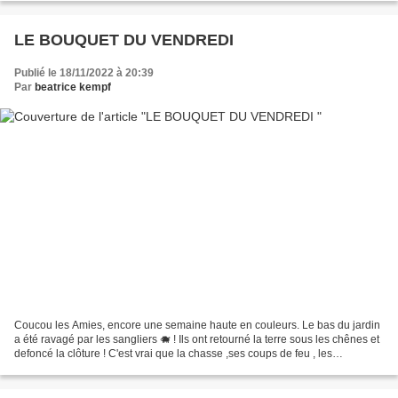
LE BOUQUET DU VENDREDI
Publié le 18/11/2022 à 20:39
Par
beatrice kempf
Coucou les Amies, encore une semaine haute en couleurs. Le bas du jardin
a été ravagé par les sangliers 🐗 ! Ils ont retourné la terre sous les chênes et
defoncé la clôture ! C'est vrai que la chasse ,ses coups de feu , les
hurlements des chiens les stressent...