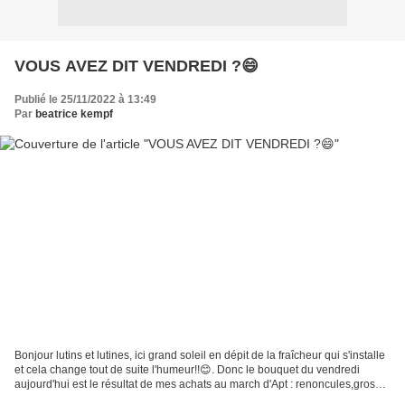
VOUS AVEZ DIT VENDREDI ?😄
Publié le 25/11/2022 à 13:49
Par
beatrice kempf
Bonjour lutins et lutines, ici grand soleil en dépit de la fraîcheur qui s'installe
et cela change tout de suite l'humeur!!😊. Donc le bouquet du vendredi
aujourd'hui est le résultat de mes achats au march d'Apt : renoncules,grosse
tête d'hortensia et...