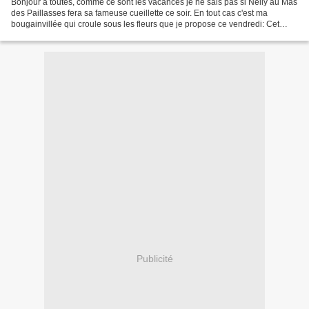
Bonjour à toutes, comme ce sont les vacances je ne sais pas si Nelly au Mas
des Paillasses fera sa fameuse cueillette ce soir. En tout cas c'est ma
bougainvillée qui croule sous les fleurs que je propose ce vendredi: Cet
après-midi nous avons 28 ° sur...
Publicité