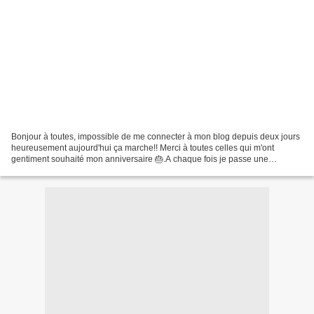
Bonjour à toutes, impossible de me connecter à mon blog depuis deux jours
heureusement aujourd'hui ça marche!! Merci à toutes celles qui m'ont
gentiment souhaité mon anniversaire 🎂.A chaque fois je passe une
excellente journée,restaurant fleurs et cadeaux...