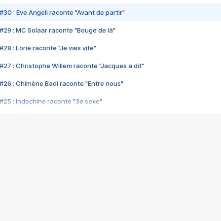
#30 : Eve Angeli raconte "Avant de partir"
#29 : MC Solaar raconte "Bouge de là"
28 : Lorie raconte "Je vais vite"
#27 : Christophe Willem raconte "Jacques a dit"
#26 : Chimène Badi raconte "Entre nous"
#25 : Indochine raconte "3e sexe"
#24 : Zaho raconte "C'est chelou"
#23 : Patrick Bruel raconte "Au café des délices"
#22 : Kyo raconte "Le chemin"
#21 : Nolwenn Leroy raconte "Cassé"
#20 : Patrick Hernandez raconte "Born to be alive"
#19 : Lorie raconte "Près de moi"