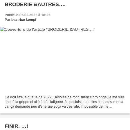
BRODERIE &AUTRES….
Publié le 05/02/2023 à 18:25
Par
beatrice kempf
Ce doit être la queue de 2022. Désolée de mon silence prolongé, je me suis
chopé la grippe et ai été très fatiguée. Je postais de petites choses sur Insta
car ça demande peu d'énergie et ça va très vite. Impossible de me
concentrer longtemps à cause des...
FINIR. …!