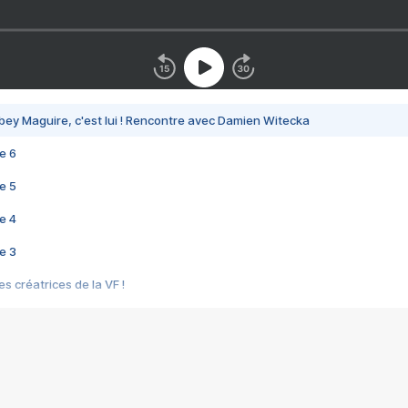
bey Maguire, c'est lui ! Rencontre avec Damien Witecka
e 6
e 5
e 4
e 3
s créatrices de la VF !
e 2
e 1
e Mektoub My Love arrive enfin ! Rencontre avec Shaïn Boumedine et Sal